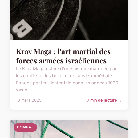
Krav Maga : l'art martial des
forces armées israéliennes
Le Krav Maga est né d'une histoire marquée par
les conflits et les besoins de survie immédiate.
Fondée par Imi Lichtenfeld dans les années 1930,
ses o...
18 mars 2025
7 min de lecture →
COMBAT