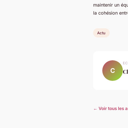
maintenir un équi
la cohésion ent
Actu
EC
C
C
← Voir tous les a