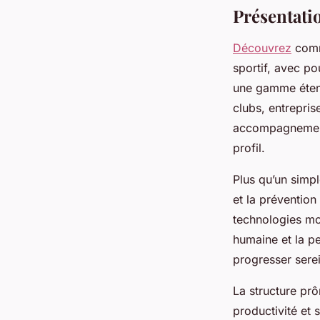
Présentatio
Découvrez
comm
sportif, avec po
une gamme étend
clubs, entrepris
accompagnement 
profil.
Plus qu’un simple
et la prévention
technologies mo
humaine et la p
progresser sere
La structure pr
productivité et 