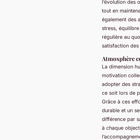
l’évolution des 
tout en maintena
également des at
stress, équilibr
régulière au quo
satisfaction des
Atmosphère co
La dimension hum
motivation colle
adopter des stra
ce soit lors de
Grâce à ces effo
durable et un se
différence par 
à chaque objecti
l’accompagnemen