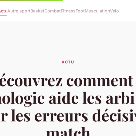
Actu
Autre sport
Basket
Combat
Fitness
Foot
Musculation
Velo
ACTU
écouvrez comment 
ologie aide les arbi
r les erreurs décis
match