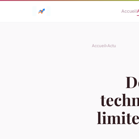
Accueil
Accueil
›
Actu
D
techn
limite