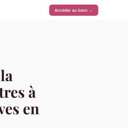
Accéder au banc →
la
tres à
ives en