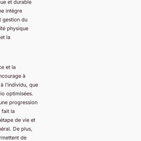
nue et durable
he intègre
t gestion du
vité physique
et la
e et la
encourage à
à l’individu, que
io optimisées.
t une progression
fait la
étape de vie et
éral. De plus,
rmettent de