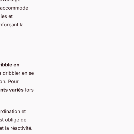
ent accommode
ies et
nforçant la
e
ribble en
à dribbler en se
ion. Pour
nts variés
lors
rdination et
st obligé de
t la réactivité.