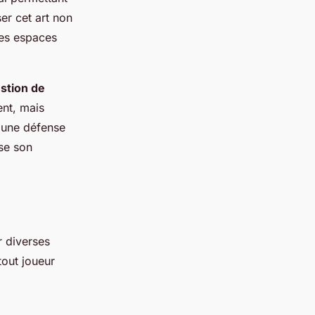
ser cet art non
les espaces
stion de
ent, mais
 une défense
ise son
r diverses
tout joueur