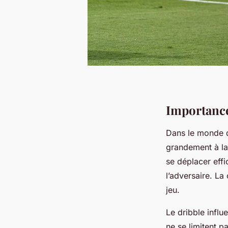
Importance
Dans le monde
grandement à l
se déplacer effi
l’adversaire. La
jeu.
Le dribble influ
ne se limitent p