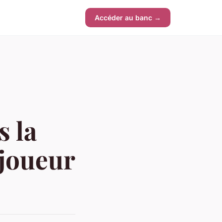
Accéder au banc →
s la
 joueur