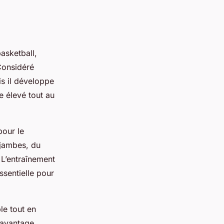
asketball,
Considéré
is il développe
e élevé tout au
pour le
 jambes, du
 L’entraînement
ssentielle pour
le tout en
 avantage