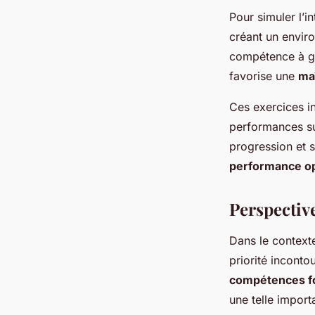
Pour simuler l’i
créant un enviro
compétence à ga
favorise une
ma
Ces exercices i
performances su
progression et 
performance o
Perspectiv
Dans le context
priorité inconto
compétences f
une telle import