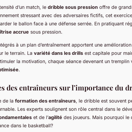
ntensité d’un match, le
dribble sous pression
offre de grand
nnement stressant avec des adversaires fictifs, cet exercice
rder le ballon face à une défense serrée. En pratiquant ré
îtrise accrue
sous pression.
ntégrés à un plan d’entraînement apportent une amélioration
r le terrain. La
variété dans les drills
est capitale pour main
stimuler la motivation, chaque séance devenant un tremplin 
ptimisée
.
es des entraîneurs sur l’importance du d
e de la
formation des entraîneurs
, le dribble est souvent
urnable. Les experts soulignent son rôle central dans le d
ondamentales
et de l’
agilité
des joueurs. Mais pourquoi le d
ance dans le basketball?