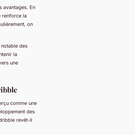
s avantages. En
 renforce la
gulièrement, on
 notable des
tenir la
vers une
ribble
 perçu comme une
éveloppement des
ribble revêt-il