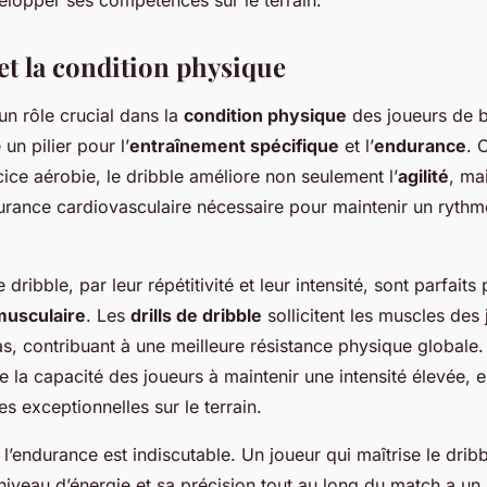
elopper ses compétences sur le terrain.
et la condition physique
un rôle crucial dans la
condition physique
des joueurs de b
n pilier pour l’
entraînement spécifique
et l’
endurance
. 
ce aérobie, le dribble améliore non seulement l’
agilité
, ma
urance cardiovasculaire nécessaire pour maintenir un rythm
dribble, par leur répétitivité et leur intensité, sont parfaits 
musculaire
. Les
drills de dribble
sollicitent les muscles des
as, contribuant à une meilleure résistance physique globale.
e la capacité des joueurs à maintenir une intensité élevée, e
 exceptionnelles sur le terrain.
l’endurance est indiscutable. Un joueur qui maîtrise le dribb
niveau d’énergie et sa précision tout au long du match a un