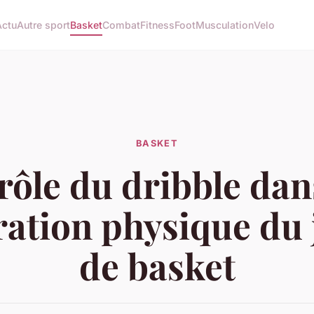
Actu
Autre sport
Basket
Combat
Fitness
Foot
Musculation
Velo
BASKET
rôle du dribble dan
ation physique du
de basket