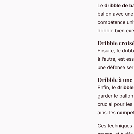
Le
dribble de b
ballon avec une 
compétence univ
dribble bien exéc
Dribble crois
Ensuite, le drib
à l’autre, est e
une défense serr
Dribble à une
Enfin, le
dribble
garder le ballon
crucial pour les
ainsi les
compét
Ces techniques 