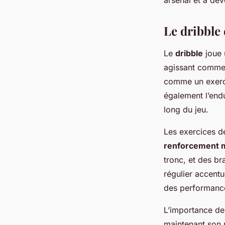
arsenal et à dév
Le dribble 
Le
dribble
joue 
agissant comme u
comme un exerci
également l’end
long du jeu.
Les exercices de 
renforcement 
tronc, et des br
régulier accentu
des performances
L’importance de 
maintenant son 