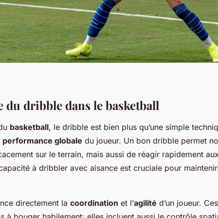
 du dribble dans le basketball
 du
basketball
, le dribble est bien plus qu’une simple techniq
a
performance globale
du joueur. Un bon dribble permet n
cacement sur le terrain, mais aussi de réagir rapidement au
 capacité à dribbler avec aisance est cruciale pour maintenir 
ence directement la
coordination
et l’
agilité
d’un joueur. Ce
as à bouger habilement; elles incluent aussi le contrôle spat